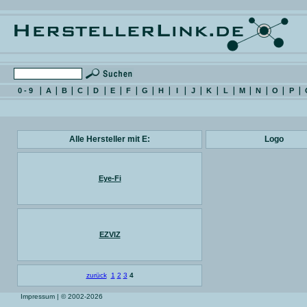
0 - 9
A
B
C
D
E
F
G
H
I
J
K
L
M
N
O
P
Alle Hersteller mit E:
Logo
Eye-Fi
EZVIZ
zurück
1
2
3
4
Impressum
| © 2002-2026