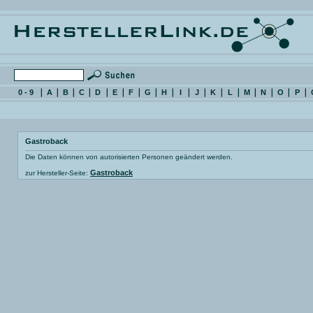
0 - 9
A
B
C
D
E
F
G
H
I
J
K
L
M
N
O
P
Gastroback
Die Daten können von autorisierten Personen geändert werden.
Gastroback
zur Hersteller-Seite: