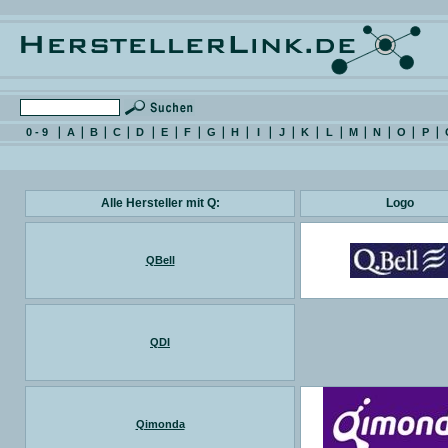
0 - 9
A
B
C
D
E
F
G
H
I
J
K
L
M
N
O
P
Alle Hersteller mit Q:
Logo
QBell
QDI
Qimonda