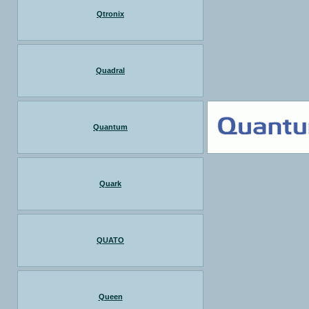
Qtronix
Quadral
Quantum
Quark
QUATO
Queen