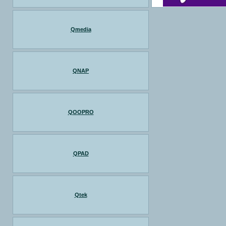
Qmedia
QNAP
QOOPRO
QPAD
Qtek