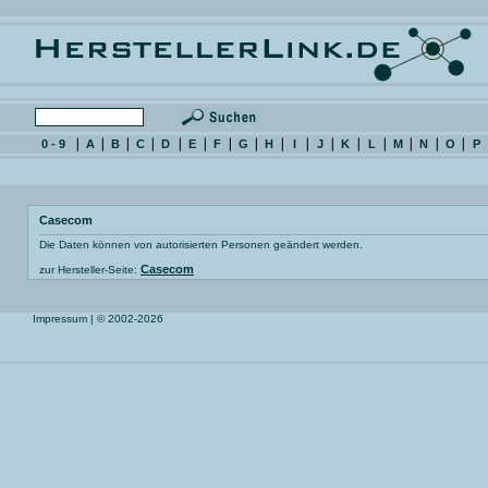
0 - 9
A
B
C
D
E
F
G
H
I
J
K
L
M
N
O
P
Casecom
Die Daten können von autorisierten Personen geändert werden.
Casecom
zur Hersteller-Seite:
Impressum
| © 2002-2026