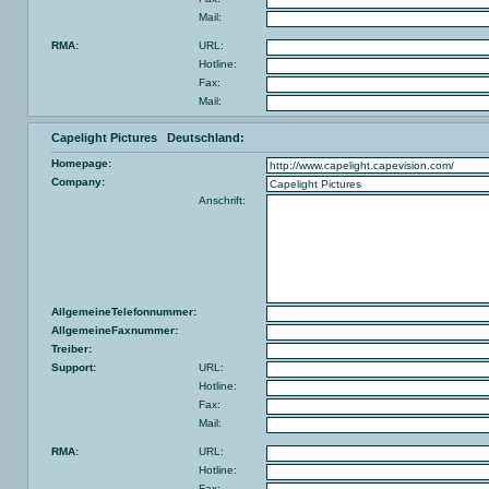
Mail:
RMA:
URL:
Hotline:
Fax:
Mail:
Capelight Pictures Deutschland:
Homepage:
Company:
Anschrift:
AllgemeineTelefonnummer:
AllgemeineFaxnummer:
Treiber:
Support:
URL:
Hotline:
Fax:
Mail:
RMA:
URL:
Hotline:
Fax: