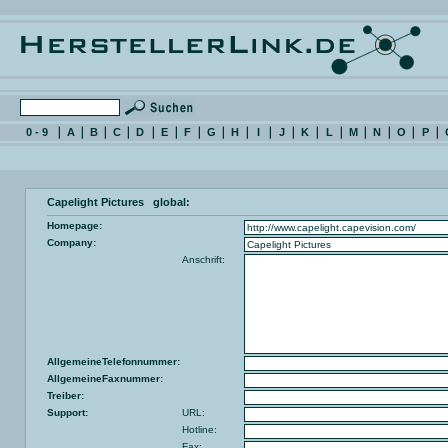
0 - 9
A
B
C
D
E
F
G
H
I
J
K
L
M
N
O
P
Capelight Pictures global:
Homepage:
Company:
Anschrift:
AllgemeineTelefonnummer:
AllgemeineFaxnummer:
Treiber:
Support:
URL:
Hotline:
Fax: