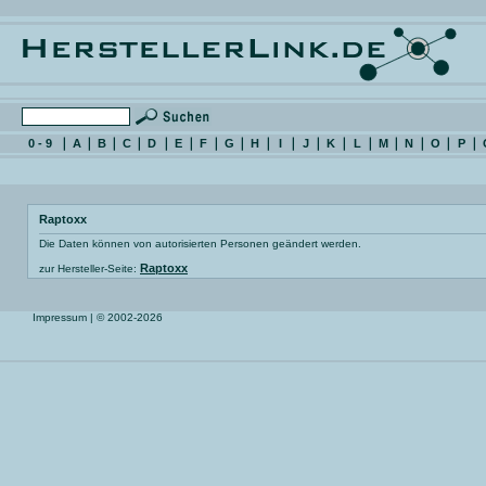
0 - 9
A
B
C
D
E
F
G
H
I
J
K
L
M
N
O
P
Raptoxx
Die Daten können von autorisierten Personen geändert werden.
Raptoxx
zur Hersteller-Seite:
Impressum
| © 2002-2026