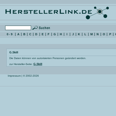
0 - 9
A
B
C
D
E
F
G
H
I
J
K
L
M
N
O
P
G.Skill
Die Daten können von autorisierten Personen geändert werden.
G.Skill
zur Hersteller-Seite:
Impressum
| © 2002-2026