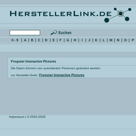
0 - 9
A
B
C
D
E
F
G
H
I
J
K
L
M
N
O
P
Frogster Interactive Pictures
Die Daten können von autorisierten Personen geändert werden.
Frogster Interactive Pictures
zur Hersteller-Seite:
Impressum
| © 2002-2026