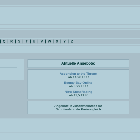
Q
R
S
T
U
V
W
X
Y
Z
Aktuelle Angebote:
Ascension to the Throne
ab 14,98 EUR
Bounty Bay Online
ab 8,99 EUR
Nitro Stunt Racing
ab 11,5 EUR
Angebote in Zusammenarbeit mit
Schottenland.de
Preisvergleich