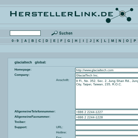
0 - 9
A
B
C
D
E
F
G
H
I
J
K
L
M
N
O
P
glacialtech global:
Homepage:
Company:
Anschrift:
AllgemeineTelefonnummer:
AllgemeineFaxnummer:
Treiber:
Support:
URL:
Hotline:
Fax: