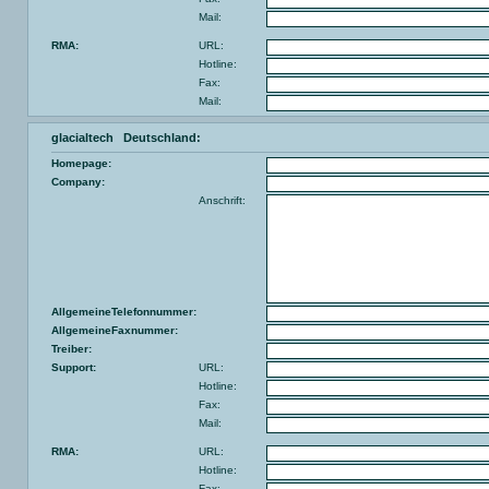
Mail:
RMA:
URL:
Hotline:
Fax:
Mail:
glacialtech Deutschland:
Homepage:
Company:
Anschrift:
AllgemeineTelefonnummer:
AllgemeineFaxnummer:
Treiber:
Support:
URL:
Hotline:
Fax:
Mail:
RMA:
URL:
Hotline:
Fax: