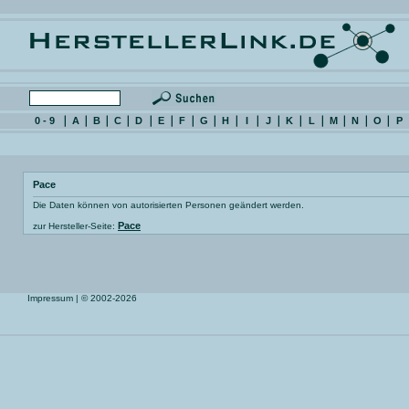
0 - 9
A
B
C
D
E
F
G
H
I
J
K
L
M
N
O
P
Pace
Die Daten können von autorisierten Personen geändert werden.
Pace
zur Hersteller-Seite:
Impressum
| © 2002-2026