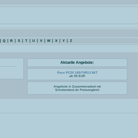
Q
R
S
T
U
V
W
X
Y
Z
Aktuelle Angebote:
Pace PC20 185/70R13 86T
ab 58 EUR
Angebote in Zusammenarbeit mit
Schottenland.de
Preisvergleich