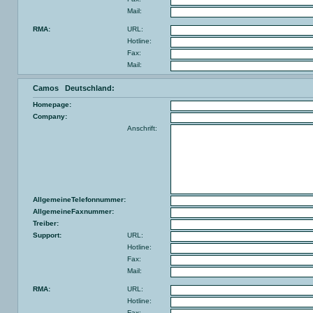
Mail:
RMA:
URL:
Hotline:
Fax:
Mail:
Camos Deutschland:
Homepage:
Company:
Anschrift:
AllgemeineTelefonnummer:
AllgemeineFaxnummer:
Treiber:
Support:
URL:
Hotline:
Fax:
Mail:
RMA:
URL:
Hotline:
Fax: