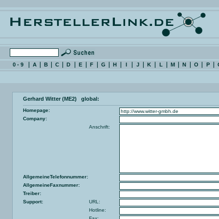
0 - 9
A
B
C
D
E
F
G
H
I
J
K
L
M
N
O
P
Gerhard Witter (ME2) global:
Homepage:
Company:
Anschrift:
AllgemeineTelefonnummer:
AllgemeineFaxnummer:
Treiber:
Support:
URL:
Hotline:
Fax: