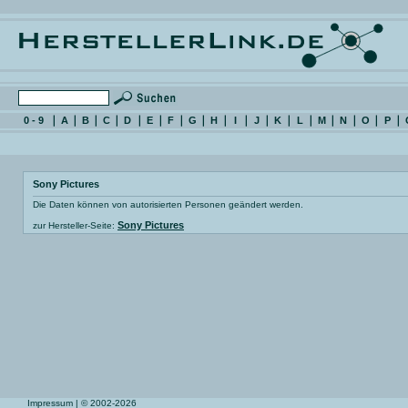
0 - 9
A
B
C
D
E
F
G
H
I
J
K
L
M
N
O
P
Sony Pictures
Die Daten können von autorisierten Personen geändert werden.
Sony Pictures
zur Hersteller-Seite:
Impressum
| © 2002-2026