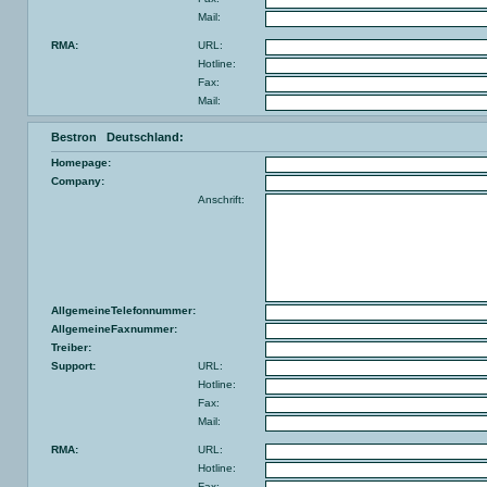
Mail:
RMA:
URL:
Hotline:
Fax:
Mail:
Bestron Deutschland:
Homepage:
Company:
Anschrift:
AllgemeineTelefonnummer:
AllgemeineFaxnummer:
Treiber:
Support:
URL:
Hotline:
Fax:
Mail:
RMA:
URL:
Hotline:
Fax: