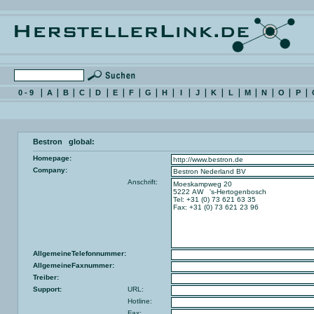
0 - 9
A
B
C
D
E
F
G
H
I
J
K
L
M
N
O
P
Bestron global:
Homepage:
Company:
Anschrift:
AllgemeineTelefonnummer:
AllgemeineFaxnummer:
Treiber:
Support:
URL:
Hotline:
Fax: