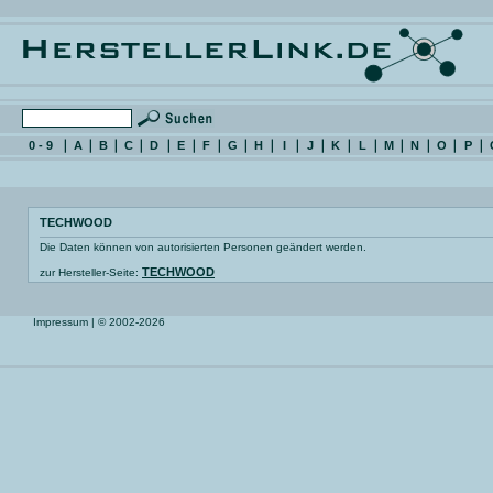
0 - 9
A
B
C
D
E
F
G
H
I
J
K
L
M
N
O
P
TECHWOOD
Die Daten können von autorisierten Personen geändert werden.
TECHWOOD
zur Hersteller-Seite:
Impressum
| © 2002-2026