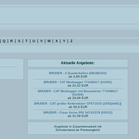
Q
R
S
T
U
V
W
X
Y
Z
Aktuelle Angebote:
BRUDER - 4 Quaderballen (0B1B6202)
ab 4,89 EUR
BRUDER - CAT Minibagger 774AB417 (02456)
ab 24,42 EUR
BRUDER - CAT Minibagger mit Bauarbeiter 774AB617
(02466)
ab 29,99 EUR
BRUDER - CAT großer Kettendozer CF571033 (2452[4481])
ab 56,9 EUR
BRUDER - Claas Axion 950 34741D78 (03012)
ab 31,59 EUR
Angebote in Zusammenarbeit mit
Schottenland.de
Preisvergleich