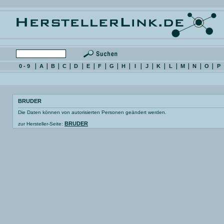
0 - 9
A
B
C
D
E
F
G
H
I
J
K
L
M
N
O
P
BRUDER
Die Daten können von autorisierten Personen geändert werden.
BRUDER
zur Hersteller-Seite: