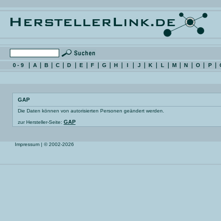
0 - 9
A
B
C
D
E
F
G
H
I
J
K
L
M
N
O
P
GAP
Die Daten können von autorisierten Personen geändert werden.
GAP
zur Hersteller-Seite:
Impressum
| © 2002-2026