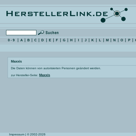
0 - 9
A
B
C
D
E
F
G
H
I
J
K
L
M
N
O
P
Maxxis
Die Daten können von autorisierten Personen geändert werden.
Maxxis
zur Hersteller-Seite:
Impressum
| © 2002-2026