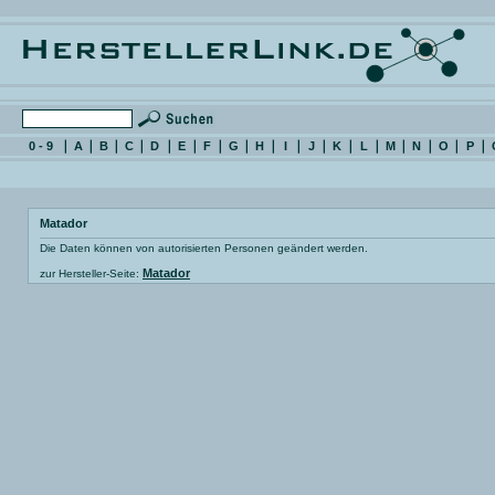
0 - 9
A
B
C
D
E
F
G
H
I
J
K
L
M
N
O
P
Matador
Die Daten können von autorisierten Personen geändert werden.
Matador
zur Hersteller-Seite: