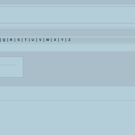
Q
R
S
T
U
V
W
X
Y
Z