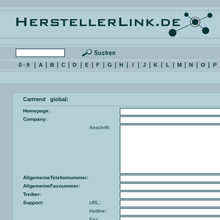
0 - 9
A
B
C
D
E
F
G
H
I
J
K
L
M
N
O
P
Cartrend global:
Homepage:
Company:
Anschrift:
AllgemeineTelefonnummer:
AllgemeineFaxnummer:
Treiber:
Support:
URL:
Hotline:
Fax: