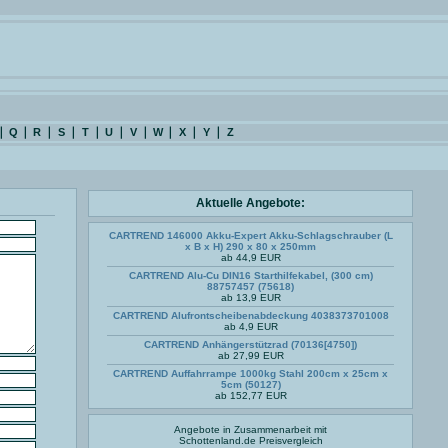
Q
R
S
T
U
V
W
X
Y
Z
Aktuelle Angebote:
CARTREND 146000 Akku-Expert Akku-Schlagschrauber (L
x B x H) 290 x 80 x 250mm
ab 44,9 EUR
CARTREND Alu-Cu DIN16 Starthilfekabel, (300 cm)
88757457 (75618)
ab 13,9 EUR
CARTREND Alufrontscheibenabdeckung 4038373701008
ab 4,9 EUR
CARTREND Anhängerstützrad (70136[4750])
ab 27,99 EUR
CARTREND Auffahrrampe 1000kg Stahl 200cm x 25cm x
5cm (50127)
ab 152,77 EUR
Angebote in Zusammenarbeit mit
Schottenland.de
Preisvergleich