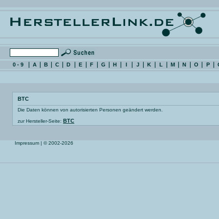
0 - 9
A
B
C
D
E
F
G
H
I
J
K
L
M
N
O
P
BTC
Die Daten können von autorisierten Personen geändert werden.
BTC
zur Hersteller-Seite:
Impressum
| © 2002-2026