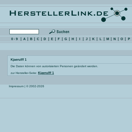
0 - 9
A
B
C
D
E
F
G
H
I
J
K
L
M
N
O
P
Kjaerulff 1
Die Daten können von autorisierten Personen geändert werden.
Kjaerulff 1
zur Hersteller-Seite:
Impressum
| © 2002-2026