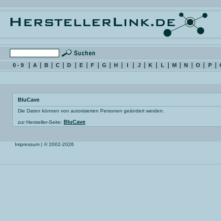
0 - 9
A
B
C
D
E
F
G
H
I
J
K
L
M
N
O
P
BluCave
Die Daten können von autorisierten Personen geändert werden.
BluCave
zur Hersteller-Seite:
Impressum
| © 2002-2026