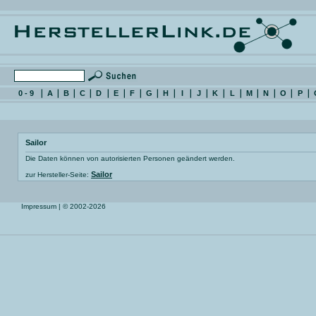
0 - 9
A
B
C
D
E
F
G
H
I
J
K
L
M
N
O
P
Sailor
Die Daten können von autorisierten Personen geändert werden.
Sailor
zur Hersteller-Seite:
Impressum
| © 2002-2026