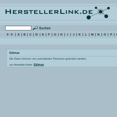
0 - 9
A
B
C
D
E
F
G
H
I
J
K
L
M
N
O
P
Edimax
Die Daten können von autorisierten Personen geändert werden.
Edimax
zur Hersteller-Seite: