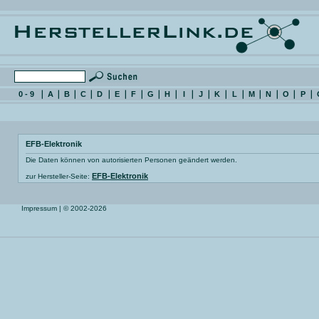
0 - 9
A
B
C
D
E
F
G
H
I
J
K
L
M
N
O
P
EFB-Elektronik
Die Daten können von autorisierten Personen geändert werden.
EFB-Elektronik
zur Hersteller-Seite:
Impressum
| © 2002-2026