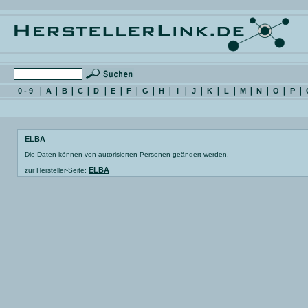
0 - 9
A
B
C
D
E
F
G
H
I
J
K
L
M
N
O
P
ELBA
Die Daten können von autorisierten Personen geändert werden.
ELBA
zur Hersteller-Seite: