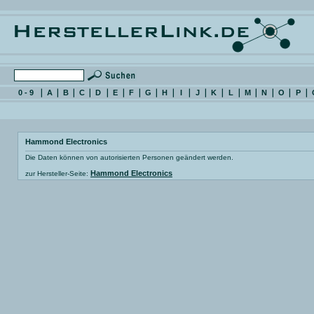
0 - 9
A
B
C
D
E
F
G
H
I
J
K
L
M
N
O
P
Hammond Electronics
Die Daten können von autorisierten Personen geändert werden.
Hammond Electronics
zur Hersteller-Seite: