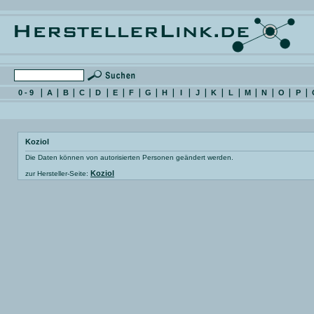
0 - 9
A
B
C
D
E
F
G
H
I
J
K
L
M
N
O
P
Koziol
Die Daten können von autorisierten Personen geändert werden.
Koziol
zur Hersteller-Seite: