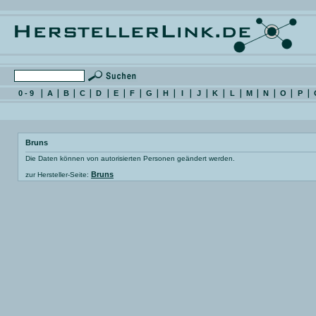
0 - 9
A
B
C
D
E
F
G
H
I
J
K
L
M
N
O
P
Bruns
Die Daten können von autorisierten Personen geändert werden.
Bruns
zur Hersteller-Seite: