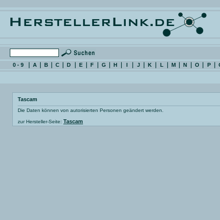
0 - 9
A
B
C
D
E
F
G
H
I
J
K
L
M
N
O
P
Tascam
Die Daten können von autorisierten Personen geändert werden.
Tascam
zur Hersteller-Seite: