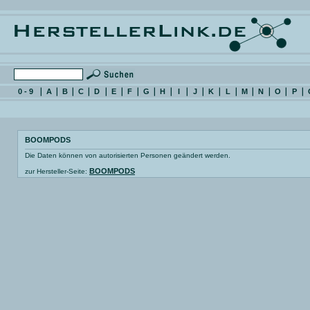
0 - 9
A
B
C
D
E
F
G
H
I
J
K
L
M
N
O
P
BOOMPODS
Die Daten können von autorisierten Personen geändert werden.
BOOMPODS
zur Hersteller-Seite: