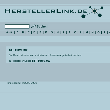
0 - 9
A
B
C
D
E
F
G
H
I
J
K
L
M
N
O
P
EET Europarts
Die Daten können von autorisierten Personen geändert werden.
EET Europarts
zur Hersteller-Seite:
Impressum
| © 2002-2026