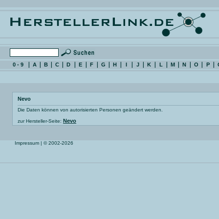
0 - 9
A
B
C
D
E
F
G
H
I
J
K
L
M
N
O
P
Nevo
Die Daten können von autorisierten Personen geändert werden.
Nevo
zur Hersteller-Seite:
Impressum
| © 2002-2026