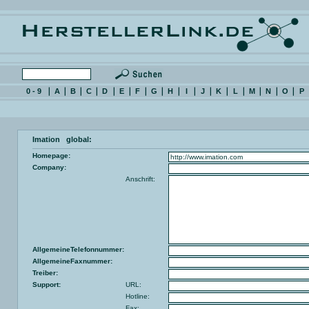
0 - 9
A
B
C
D
E
F
G
H
I
J
K
L
M
N
O
P
Imation global:
Homepage:
Company:
Anschrift:
AllgemeineTelefonnummer:
AllgemeineFaxnummer:
Treiber:
Support:
URL:
Hotline:
Fax: