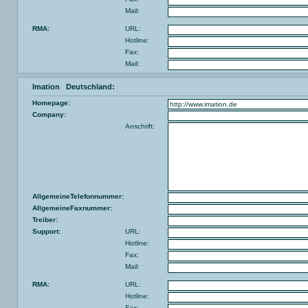
Mail:
RMA:
URL:
Hotline:
Fax:
Mail:
Imation Deutschland:
Homepage:
Company:
Anschrift:
AllgemeineTelefonnummer:
AllgemeineFaxnummer:
Treiber:
Support:
URL:
Hotline:
Fax:
Mail:
RMA:
URL:
Hotline:
Fax: