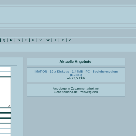
Q
R
S
T
U
V
W
X
Y
Z
Aktuelle Angebote:
IMATION - 10 x Diskette - 1,44MB - PC - Speichermedium
(I12881)
ab 27,5 EUR
Angebote in Zusammenarbeit mit
Schottenland.de
Preisvergleich