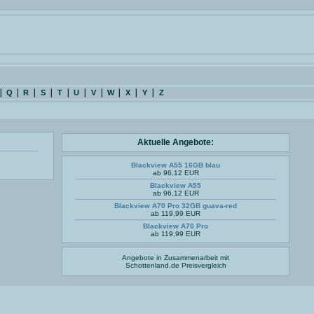
Q
R
S
T
U
V
W
X
Y
Z
Aktuelle Angebote:
Blackview A55 16GB blau
ab 96,12 EUR
Blackview A55
ab 96,12 EUR
Blackview A70 Pro 32GB guava-red
ab 119,99 EUR
Blackview A70 Pro
ab 119,99 EUR
Angebote in Zusammenarbeit mit
Schottenland.de
Preisvergleich