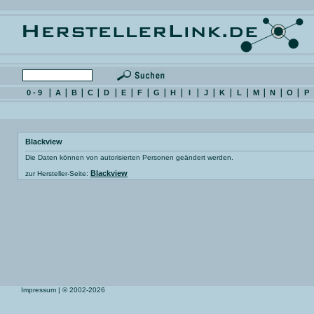
0 - 9
A
B
C
D
E
F
G
H
I
J
K
L
M
N
O
P
Blackview
Die Daten können von autorisierten Personen geändert werden.
Blackview
zur Hersteller-Seite:
Impressum
| © 2002-2026