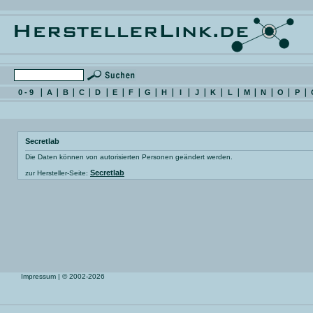
0 - 9
A
B
C
D
E
F
G
H
I
J
K
L
M
N
O
P
Secretlab
Die Daten können von autorisierten Personen geändert werden.
Secretlab
zur Hersteller-Seite:
Impressum
| © 2002-2026