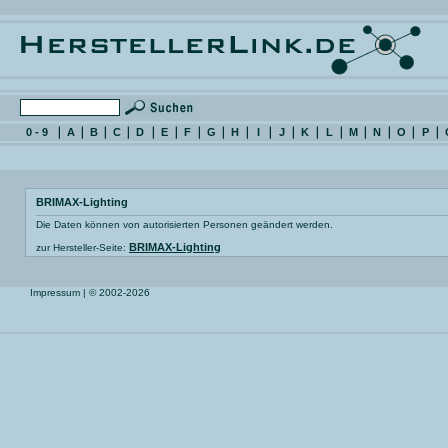
0 - 9
A
B
C
D
E
F
G
H
I
J
K
L
M
N
O
P
BRIMAX-Lighting
Die Daten können von autorisierten Personen geändert werden.
BRIMAX-Lighting
zur Hersteller-Seite:
Impressum
| © 2002-2026