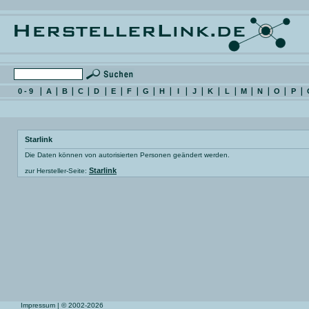
0 - 9
A
B
C
D
E
F
G
H
I
J
K
L
M
N
O
P
Starlink
Die Daten können von autorisierten Personen geändert werden.
Starlink
zur Hersteller-Seite:
Impressum
| © 2002-2026