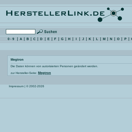
0 - 9
A
B
C
D
E
F
G
H
I
J
K
L
M
N
O
P
Megtron
Die Daten können von autorisierten Personen geändert werden.
Megtron
zur Hersteller-Seite:
Impressum
| © 2002-2026