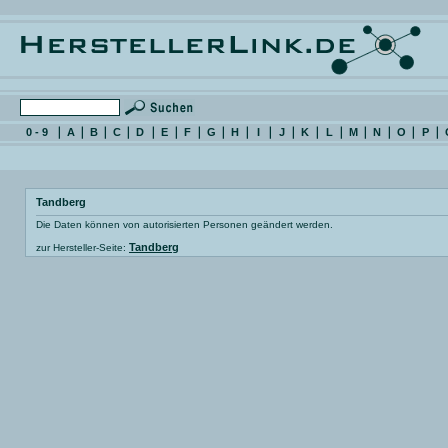
0 - 9
A
B
C
D
E
F
G
H
I
J
K
L
M
N
O
P
Tandberg
Die Daten können von autorisierten Personen geändert werden.
Tandberg
zur Hersteller-Seite: