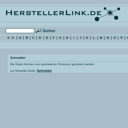
0 - 9
A
B
C
D
E
F
G
H
I
J
K
L
M
N
O
P
Schneider
Die Daten können von autorisierten Personen geändert werden.
Schneider
zur Hersteller-Seite: