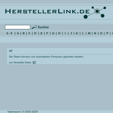
0 - 9
A
B
C
D
E
F
G
H
I
J
K
L
M
N
O
P
V7
Die Daten können von autorisierten Personen geändert werden.
V7
zur Hersteller-Seite:
Impressum
| © 2002-2026