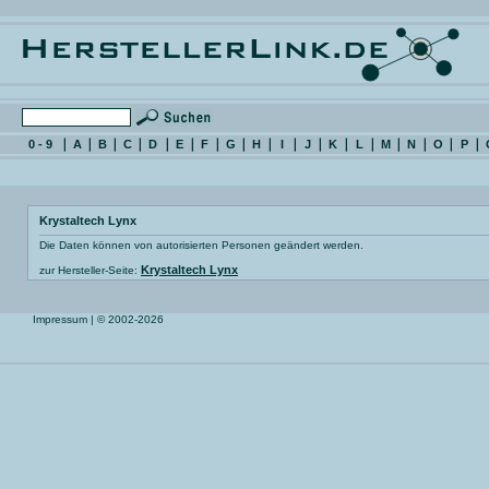
0 - 9
A
B
C
D
E
F
G
H
I
J
K
L
M
N
O
P
Krystaltech Lynx
Die Daten können von autorisierten Personen geändert werden.
Krystaltech Lynx
zur Hersteller-Seite:
Impressum
| © 2002-2026