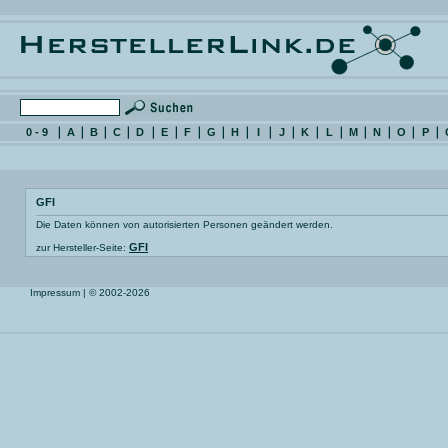
0 - 9
A
B
C
D
E
F
G
H
I
J
K
L
M
N
O
P
GFI
Die Daten können von autorisierten Personen geändert werden.
GFI
zur Hersteller-Seite:
Impressum
| © 2002-2026