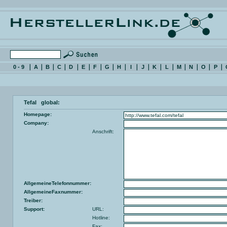
0 - 9
A
B
C
D
E
F
G
H
I
J
K
L
M
N
O
P
Tefal global:
Homepage:
Company:
Anschrift:
AllgemeineTelefonnummer:
AllgemeineFaxnummer:
Treiber:
Support:
URL:
Hotline:
Fax: