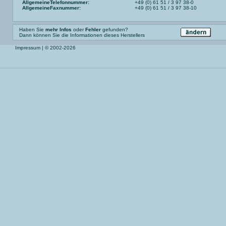
AllgemeineTelefonnummer:
+49 (0) 61 51 / 3 97 38-0
AllgemeineFaxnummer:
+49 (0) 61 51 / 3 97 38-10
Haben Sie
mehr Infos
oder
Fehler
gefunden?
Dann können Sie die Informationen dieses Herstellers
Impressum
| © 2002-2026