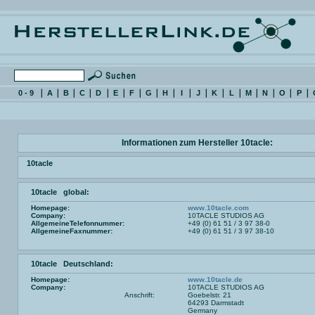
0 - 9
A
B
C
D
E
F
G
H
I
J
K
L
M
N
O
P
Informationen zum Hersteller 10tacle:
10tacle
10tacle global:
Homepage:
www.10tacle.com
Company:
10TACLE STUDIOS AG
AllgemeineTelefonnummer:
+49 (0) 61 51 / 3 97 38-0
AllgemeineFaxnummer:
+49 (0) 61 51 / 3 97 38-10
10tacle Deutschland:
Homepage:
www.10tacle.de
Company:
10TACLE STUDIOS AG
Anschrift:
Goebelstr. 21
64293 Darmstadt
Germany