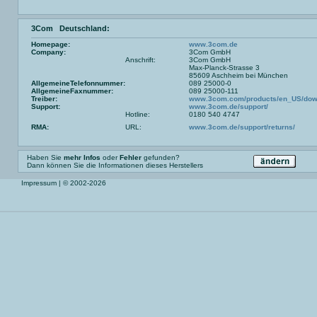
3Com Deutschland:
Homepage:
www.3com.de
Company:
3Com GmbH
Anschrift:
3Com GmbH
Max-Planck-Strasse 3
85609 Aschheim bei München
AllgemeineTelefonnummer:
089 25000-0
AllgemeineFaxnummer:
089 25000-111
Treiber:
www.3com.com/products/en_US/down
Support:
www.3com.de/support/
Hotline:
0180 540 4747
RMA:
URL:
www.3com.de/support/returns/
Haben Sie
mehr Infos
oder
Fehler
gefunden?
Dann können Sie die Informationen dieses Herstellers
Impressum
| © 2002-2026