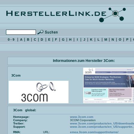
0 - 9
A
B
C
D
E
F
G
H
I
J
K
L
M
N
O
P
Informationen zum Hersteller 3Com:
3Com
3Com global:
Homepage:
www.3com.com
Company:
3COM Corporation
Treiber:
www.3com.com/products/en_US/downloads.
Support:
www.3com.com/products/en_US/supportin..
RMA:
URL:
emea.3com.com/support/returns/