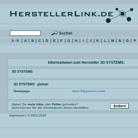
0 - 9
A
B
C
D
E
F
G
H
I
J
K
L
M
N
O
P
Informationen zum Hersteller 3D SYSTEMS:
3D SYSTEMS
3D SYSTEMS global:
Homepage:
www.3dsystems.com/
Haben Sie
mehr Infos
oder
Fehler
gefunden?
Dann können Sie die Informationen dieses Herstellers
Impressum
| © 2002-2026