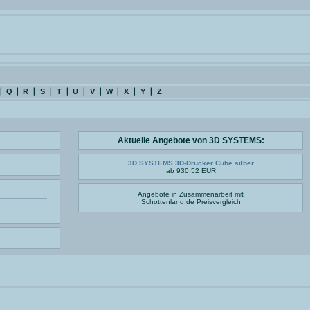
Q
R
S
T
U
V
W
X
Y
Z
Aktuelle Angebote von 3D SYSTEMS:
3D SYSTEMS 3D-Drucker Cube silber
ab 930,52 EUR
Angebote in Zusammenarbeit mit
Schottenland.de
Preisvergleich